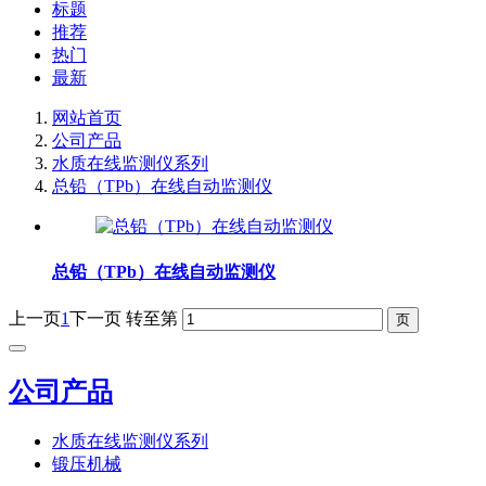
标题
推荐
热门
最新
网站首页
公司产品
水质在线监测仪系列
总铅（TPb）在线自动监测仪
总铅（TPb）在线自动监测仪
上一页
1
下一页
转至第
公司产品
水质在线监测仪系列
锻压机械