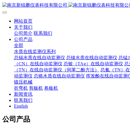
网站首页
关于我们
公司简介
联系我们
公司产品
全部
水质在线监测仪系列
总镉水质在线自动监测仪
总镍水质在线自动监测仪
总锰
（CN）在线自动监测仪
总银（TAg）在线自动监测仪
总
（TN）在线自动监测仪（间苯二酚方法）
总氮（TN）
动监测仪
总铬水质在线自动监测仪
挥发酚在线自动监测
锻压机械
折弯机
剪板机
卷板机
新闻资讯
联系我们
English
公司产品