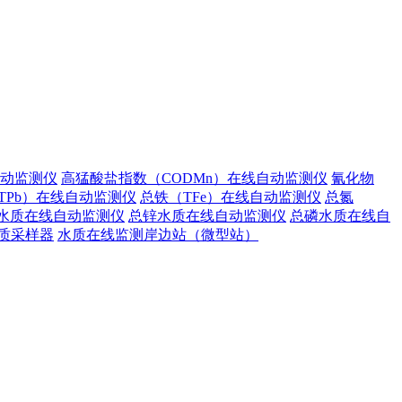
动监测仪
高猛酸盐指数（CODMn）在线自动监测仪
氰化物
TPb）在线自动监测仪
总铁（TFe）在线自动监测仪
总氮
D水质在线自动监测仪
总锌水质在线自动监测仪
总磷水质在线自
质采样器
水质在线监测岸边站（微型站）